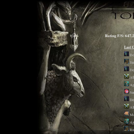
Rating F/S: 6
Last 
Des
Ji
De
Al
Ag
Sa
Des
Al
Mo
Ag
R